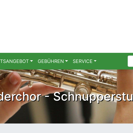
Su
HTSANGEBOT
GEBÜHREN
SERVICE
derchor - Schnupperst